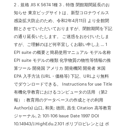
2．規格 JIS K 5674 1種 3．特徴 閉館期間延長のお
知らせ 東京ビッグサイトは、新型コロナウイルス
感染拡大防止のため、令和2年4月11日 より全館閉
館とさせていただいておりますが、閉館期間を下記
の通り延長いたします。 ご迷惑をおかけいたしま
すが、ご理解のほど何卒宜しくお願い申し上 … 1
EPI suite の概要と簡易使用マニュアル モデル名称
EPI suite モデルの種類 化学物質の物性等情報の推
算ツール 開発国 アメリカ 開発機関 開発者 米国
EPA 入手方法 (URL・価格等) 下記、URLより無料
でダウンロードできる。 Instructions for use Title
有機化学教育におけるコンピュータの活用 （第2
報） : 教育用のデータベースの作成とその利用
Author(s) 山口, 和美; 徳田, 昌生 Citation 高等教育
ジャーナル, 2: 101-106 Issue Date 1997 DOI
10.14943/J.HighEdu.2.101 ポリプロピレンとは ポ