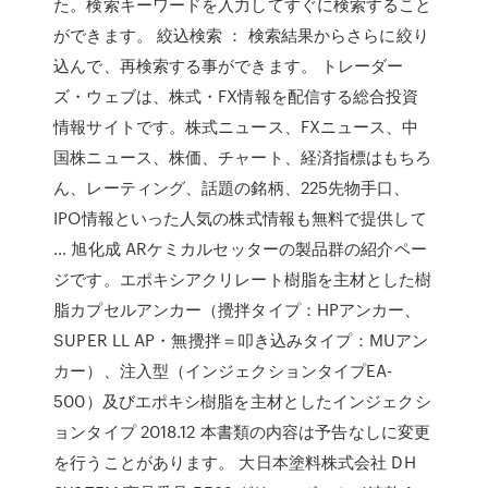
た。検索キーワードを入力してすぐに検索すること
ができます。 絞込検索 ： 検索結果からさらに絞り
込んで、再検索する事ができます。 トレーダー
ズ・ウェブは、株式・FX情報を配信する総合投資
情報サイトです。株式ニュース、FXニュース、中
国株ニュース、株価、チャート、経済指標はもちろ
ん、レーティング、話題の銘柄、225先物手口、
IPO情報といった人気の株式情報も無料で提供して
… 旭化成 ARケミカルセッターの製品群の紹介ペー
ジです。エポキシアクリレート樹脂を主材とした樹
脂カプセルアンカー（攪拌タイプ：HPアンカー、
SUPER LL AP・無攪拌＝叩き込みタイプ：MUアン
カー）、注入型（インジェクションタイプEA-
500）及びエポキシ樹脂を主材としたインジェクシ
ョンタイプ 2018.12 本書類の内容は予告なしに変更
を行うことがあります。 大日本塗料株式会社 DH