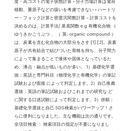
度・高コストの電子状態計算 • 分子力場計算は電荷
移動、重原子などの扱いを考慮できない • ハートリ
ー・フォック計算と密度汎関数計算 – 計算コストを
決めるのは、計算手法/ 基底関数 e.g 有機化合物 （
ゆうきかごうぶつ 、 （ 英: organic compound ）
は、炭素を含む化合物の大部分をさす [1] [2]。炭素
原子が共有結合で結びついた骨格を持ち、分子間力
によって集まることで液体や固体となっているた
め、沸点・融点が低いものが多い。 1）基礎化学選
抜：英語と専門科目（物理化学と有機化学）の筆記
試験および面接 によって判定します。2）自己推薦
選抜：英語の筆記試験およびこれまでの研究な ど
に関する口述試験によって判定します。3）併願：
基礎化学選抜と自己 SDS検索がパワーアップ！さ
らに便利になりました。主な機能は次の通りです。
全項目検索 ： 検索項目の指定が不要になりまし