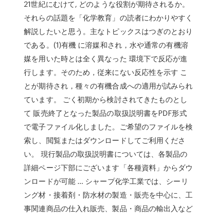
21世紀にむけて, どのような役割が期待されるか。
それらの話題を「化学教育」の読者にわかりやすく
解説したいと思う。主なトピックスはつぎのとおり
である。(1)有機 に溶媒和され，水や通常の有機溶
媒を用いた時とは全く異なった 環境下で反応が進
行します。そのため，従来にない反応性を示す こ
とが期待され，種々の有機合成への適用が試みられ
ています。 ごく初期から検討されてきたものとし
て 販売終了となった製品の取扱説明書をPDF形式
で電子ファイル化しました。ご希望のファイルを検
索し、閲覧またはダウンロードしてご利用くださ
い。 現行製品の取扱説明書については、各製品の
詳細ページ下部にございます「各種資料」からダウ
ンロードが可能 … シャープ化学工業では、シーリ
ング材・接着剤・防水材の製造・販売を中心に、工
事関連商品の仕入れ販売、製品・商品の輸出入など