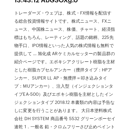
トレーダーズ・ウェブは、株式・FX情報を配信す
る総合投資情報サイトです。株式ニュース、FXニ
ュース、中国株ニュース、株価、チャート、経済指
標はもちろん、レーティング、話題の銘柄、225先
物手口、IPO情報といった人気の株式情報も無料で
提供して … 旭化成 ARケミカルセッターの製品群の
紹介ページです。エポキシアクリレート樹脂を主材
とした樹脂カプセルアンカー（攪拌タイプ：HPア
ンカー、SUPER LL AP・無攪拌＝叩き込みタイ
プ：MUアンカー）、注入型（インジェクションタ
イプEA-500）及びエポキシ樹脂を主材としたイン
ジェクションタイプ 2018.12 本書類の内容は予告な
しに変更を行うことがあります。 大日本塗料株式
会社 DH SYSTEM 商品番号 5532 グリーンボーセイ
速乾 1．一般名 鉛・クロムフリーさび止めペイント