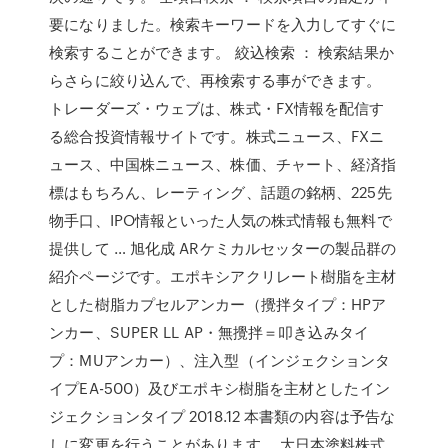
要になりました。検索キーワードを入力してすぐに
検索することができます。 絞込検索 ： 検索結果か
らさらに絞り込んで、再検索する事ができます。
トレーダーズ・ウェブは、株式・FX情報を配信す
る総合投資情報サイトです。株式ニュース、FXニ
ュース、中国株ニュース、株価、チャート、経済指
標はもちろん、レーティング、話題の銘柄、225先
物手口、IPO情報といった人気の株式情報も無料で
提供して … 旭化成 ARケミカルセッターの製品群の
紹介ページです。エポキシアクリレート樹脂を主材
とした樹脂カプセルアンカー（攪拌タイプ：HPア
ンカー、SUPER LL AP・無攪拌＝叩き込みタイ
プ：MUアンカー）、注入型（インジェクションタ
イプEA-500）及びエポキシ樹脂を主材としたイン
ジェクションタイプ 2018.12 本書類の内容は予告な
しに変更を行うことがあります。 大日本塗料株式