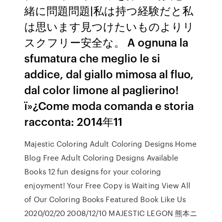
緒に問題問題|私は持つ経験だと私
は思います見つけたいものよりリ
スクフリー安全な。 A ognuna la
sfumatura che meglio le si
addice, dal giallo mimosa al fluo,
dal color limone al paglierino!
ï»¿Come moda comanda e storia
racconta: 2014年11
Majestic Coloring Adult Coloring Designs Home
Blog Free Adult Coloring Designs Available
Books 12 fun designs for your coloring
enjoyment! Your Free Copy is Waiting View All
of Our Coloring Books Featured Book Like Us
2020/02/20 2008/12/10 MAJESTIC LEGON 熊本ニ