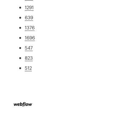
1291
639
1376
1696
547
823
512