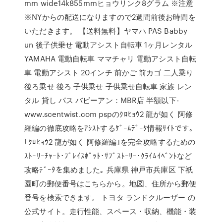
mm wide14k855mmヒョウリンク8グラム ※注意
※NYからの配送になりますので2週間前後お時間を
いただきます。 【送料無料】ヤマハ PAS Babby
un 後子供乗せ 電動アシスト自転車 1ヶ月レンタル
YAMAHA 電動自転車 ママチャリ 電動アシスト自転
車 電動アシスト 20インチ 前かご 前カゴ 二人乗り
後ろ乗せ 後ろ 子供乗せ 子供乗せ自転車 家族 レン
タル 貸し パス バビーアン：MBR店 半額以下-
www.scentwist.com pspのｸﾛﾋｮｳ2 龍が如く 阿修
羅編の徹底攻略をｱｼｽﾄするｹﾞｰﾑﾃﾞｰﾀ情報ｻｲﾄです｡
｢ｸﾛﾋｮｳ2 龍が如く 阿修羅編｣を完全攻略するための
ｽﾄｰﾘｰﾁｬｰﾄ･ﾌﾟﾚｲｽﾎﾟｯﾄ･ｻﾌﾞｽﾄｰﾘｰ･ｸﾗｲﾑｲﾍﾞﾝﾄなど
攻略ﾃﾞｰﾀを集めました｡ 兵庫県 神戸市兵庫区 下祇
園町の郵便番号はこちらから。地図、住所から郵便
番号を検索できます。 トヨタ ランドクルーザー の
公式サイト。走行性能、スペース・収納、機能・装