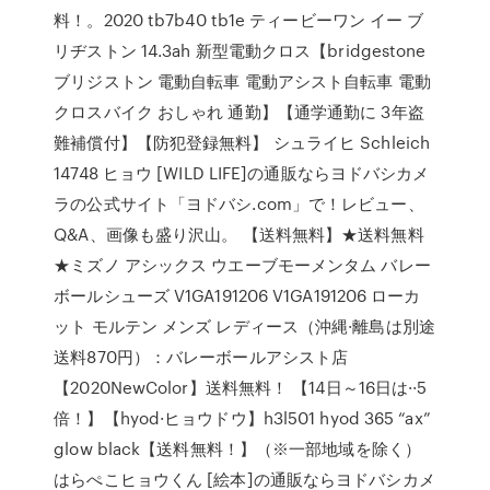
料！。2020 tb7b40 tb1e ティービーワン イー ブ
リヂストン 14.3ah 新型電動クロス【bridgestone
ブリジストン 電動自転車 電動アシスト自転車 電動
クロスバイク おしゃれ 通勤】【通学通勤に 3年盗
難補償付】【防犯登録無料】 シュライヒ Schleich
14748 ヒョウ [WILD LIFE]の通販ならヨドバシカメ
ラの公式サイト「ヨドバシ.com」で！レビュー、
Q&A、画像も盛り沢山。 【送料無料】★送料無料
★ミズノ アシックス ウエーブモーメンタム バレー
ボールシューズ V1GA191206 V1GA191206 ローカ
ット モルテン メンズ レディース（沖縄·離島は別途
送料870円）：バレーボールアシスト店
【2020NewColor】送料無料！ 【14日～16日は··5
倍！】【hyod·ヒョウドウ】h3l501 hyod 365 “ax”
glow black【送料無料！】（※一部地域を除く）
はらぺこヒョウくん [絵本]の通販ならヨドバシカメ