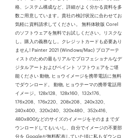
格、システム構成など、詳細がよく分かる資料を多
数ご用意しています。貴社の検討状況に合わせてお
気軽に資料請求してください。 無料体験版 Corel
のソフトウェアを無料でお試しください。リスクな
し。購入の義務なし。クレジットカードも必要あり
ません! Painter 2021 (Windows/Mac) プロアーテ
ィストのための最もリアルでプロフェショナルなデ
ジタルアートおよびペイント ソフトウェアをご堪
能ください 動物, ヒョウイメージを携帯電話に無料
でダウンロード。 動物, ヒョウテーマの携帯電話用
イメージ。128х128、128х160、132х176、
176х208、176х220、208х208、240х320、
240х400、320х240、320х480、352х416、
480х800などのサイズのイメージをそのままでダ
ウンロードしてもいいし、自分でイメージの不要部
分を Googleが無料配布していた頃に私もダウンロ