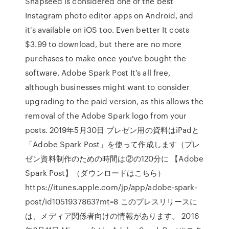
Snapseed is considered one of the best
Instagram photo editor apps on Android, and
it's available on iOS too. Even better It costs
$3.99 to download, but there are no more
purchases to make once you've bought the
software. Adobe Spark Post It's all free,
although businesses might want to consider
upgrading to the paid version, as this allows the
removal of the Adobe Spark logo from your
posts. 2019年5月30日 プレゼン用の資料はiPadと
「Adobe Spark Post」を使って作成します（プレ
ゼン資料制作のための時間は②の120分に 【Adobe
Spark Post】（ダウンロードはこちら）
https://itunes.apple.com/jp/app/adobe-spark-
post/id1051937863?mt=8
このプレスリリースに
は、メディア関係者向けの情報があります。 2016